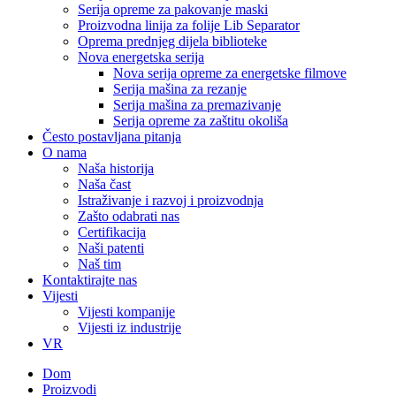
Serija opreme za pakovanje maski
Proizvodna linija za folije Lib Separator
Oprema prednjeg dijela biblioteke
Nova energetska serija
Nova serija opreme za energetske filmove
Serija mašina za rezanje
Serija mašina za premazivanje
Serija opreme za zaštitu okoliša
Često postavljana pitanja
O nama
Naša historija
Naša čast
Istraživanje i razvoj i proizvodnja
Zašto odabrati nas
Certifikacija
Naši patenti
Naš tim
Kontaktirajte nas
Vijesti
Vijesti kompanije
Vijesti iz industrije
VR
Dom
Proizvodi