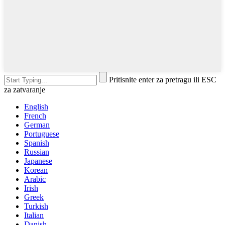
Pritisnite enter za pretragu ili ESC
za zatvaranje
English
French
German
Portuguese
Spanish
Russian
Japanese
Korean
Arabic
Irish
Greek
Turkish
Italian
Danish