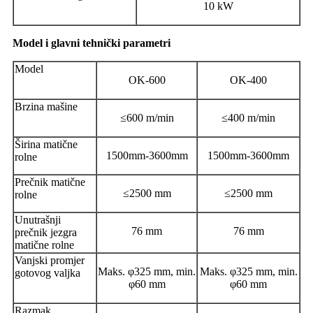
10 kW
Model i glavni tehnički parametri
Model
OK-600
OK-400
Brzina mašine
≤600 m/min
≤400 m/min
Širina matične
1500mm-3600mm
1500mm-3600mm
rolne
Prečnik matične
≤2500 mm
≤2500 mm
rolne
Unutrašnji
76 mm
76 mm
prečnik jezgra
matične rolne
Vanjski promjer
Maks. φ325 mm, min.
Maks. φ325 mm, min.
gotovog valjka
φ60 mm
φ60 mm
Razmak