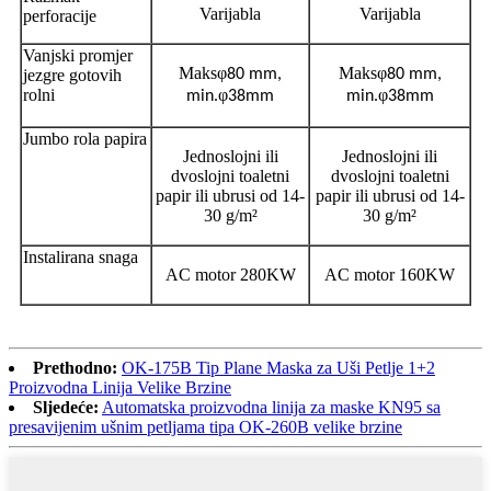
Varijabla
Varijabla
perforacije
Vanjski promjer
Maks
φ
Maks
φ
jezgre gotovih
80 mm,
80 mm,
rolni
φ
φ
min.
38mm
min.
38mm
Jumbo rola papira
Jednoslojni ili
Jednoslojni ili
dvoslojni toaletni
dvoslojni toaletni
papir ili ubrusi od 14-
papir ili ubrusi od 14-
30 g/m²
30 g/m²
Instalirana snaga
AC motor 280KW
AC motor 160KW
Prethodno:
OK-175B Tip Plane Maska za Uši Petlje 1+2
Proizvodna Linija Velike Brzine
Sljedeće:
Automatska proizvodna linija za maske KN95 sa
presavijenim ušnim petljama tipa OK-260B velike brzine