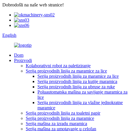
Dobrodošli na naše web stranice!
English
Dom
Proizvodi
Kolaborativni robot za paletiziranje
Serija proizvodnih linija za maramice za lice
Serija proizvodnih linija za maramice za lice
Serija proizvodnih linija za kutije maramica
Serija proizvodnih linija za ubruse za ruke
Poluautomatska mašina za savijanje maramica za
lice
Serija proizvodnih linija za vlažne jednokratne
maramice
Serija proizvodnih linija za toaletni papir
Serija proizvodnih linija za maramice
Serija mašina za izradu maramica
Serija mašina za umotavanje u celofan