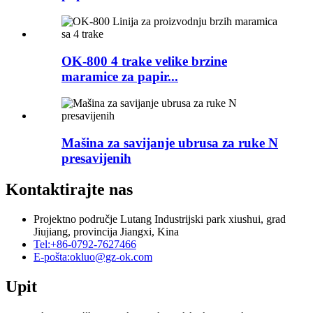
OK-800 4 trake velike brzine
maramice za papir...
Mašina za savijanje ubrusa za ruke N
presavijenih
Kontaktirajte nas
Projektno područje Lutang Industrijski park xiushui, grad
Jiujiang, provincija Jiangxi, Kina
Tel:
+86-0792-7627466
E-pošta:
okluo@gz-ok.com
Upit