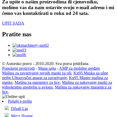
Za upite o našim proizvodima ili cjenovniku,
molimo vas da nam ostavite svoju e-mail adresu i mi
ćemo vas kontaktirati u roku od 24 sata.
UPIT SADA
Pratite nas
© Autorsko pravo - 2010-2020: Sva prava pridržana.
Popularni proizvodi
-
Mapa sajta
-
AMP za mobilne uređaje
Mašina za zavarivanje ravnih maski za uši
,
Kn95 Maska za ušne
petlje Ultrazvučni aparat za zavarivanje
,
Kn95 Master mašina za
maske
,
Mašina za maramice za lice
,
Mašina za pakovanje maski za
jednokratnu upotrebu u avionu
,
Mašina za pakovanje maramica za
lice
,
Pošalji e-poštu
Džudi Liu
Mecy Huang